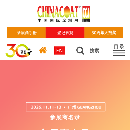
目 录
EN
搜索
参展商名录