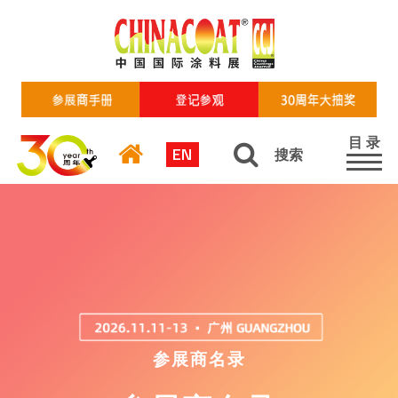
目 录
EN
搜索
参展商名录