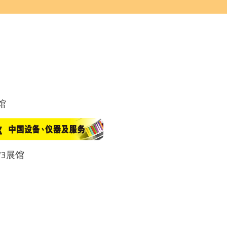
馆
2及W3展馆