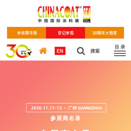
目 录
EN
搜索
参展商名录